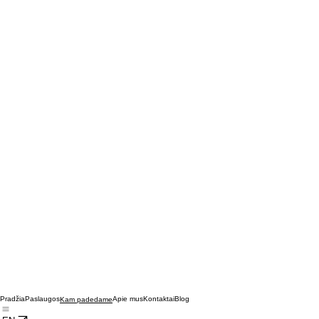
Pradžia
Paslaugos
Apie mus
Kontaktai
Blog
Kam padedame