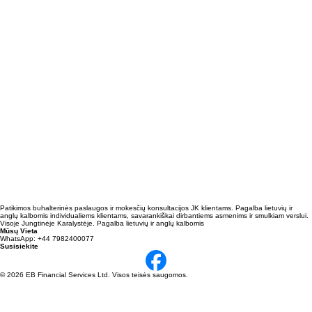
Patikimos buhalterinės paslaugos ir mokesčių konsultacijos JK klientams. Pagalba lietuvių ir
anglų kalbomis individualiems klientams, savarankiškai dirbantiems asmenims ir smulkiam verslui.
Visoje Jungtinėje Karalystėje. Pagalba lietuvių ir anglų kalbomis
Mūsų Vieta
WhatsApp: +44 7982400077
Susisiekite
© 2026 EB Financial Services Ltd. Visos teisės saugomos.