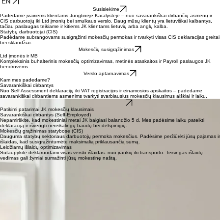
EN
Susisiekime
Padedame įvairiems klientams Jungtinėje Karalystėje – nuo savarankiškai dirbančių asmenų ir
CIS darbuotojų iki Ltd įmonių bei smulkaus verslo. Daug mūsų klientų yra lietuviškai kalbantys,
tačiau paslaugas teikiame ir kitiems JK klientams lietuvių arba anglų kalba.
Statybų darbuotojai (CIS)
Padėdame subrangovams susigrąžinti mokesčių permokas ir tvarkyti visas CIS deklaracijas greitai
bei sklandžiai.
Mokesčių susigrąžinimas
Ltd įmonės ir MB
Kompleksinis buhalterinis mokesčių optimizavimas, metinės ataskaitos ir Payroll paslaugos JK
bendrovėms.
Verslo aptarnavimas
Kam mes padedame?
Savarankiškai dirbantys
Nuo Self Assessment deklaracijų iki VAT registracijos ir einamosios apskaitos – padedame
savarankiškai dirbantiems asmenims tvarkyti svarbiausius mokesčių klausimus aiškiai ir laiku.
Sužinoti daugiau
Patikimi patarimai JK mokesčių klausimais
Savarankiškai dirbantys (Self-Employed)
Nepamirškite, kad mokestiniai metai JK baigiasi balandžio 5 d. Mes padėsime laiku pateikti
deklaraciją ir išvengti nereikalingų baudų bei delspinigių.
Mokesčių grąžinimas statybose (CIS)
Dauguma statybų sektoriaus darbuotojų permoka mokesčius. Padėsime peržiūrėti jūsų pajamas ir
išlaidas, kad susigrąžintumėte maksimalią priklausančią sumą.
Leidžiamų išlaidų optimizavimas
Sutaupykite deklaruodami visas verslo išlaidas: nuo įrankių iki transporto. Teisingas išlaidų
vedimas gali žymiai sumažinti jūsų mokestinę naštą.